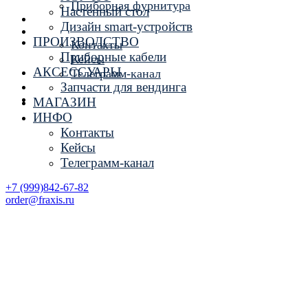
Приборная фурнитура
Настенный стол
МАГАЗИН
Дизайн smart-устройств
ИНФО
ПРОИЗВОДСТВО
Контакты
Приборные кабели
Кейсы
АКСЕССУАРЫ
Телеграмм-канал
Запчасти для вендинга
+7 (999)842-67-82
order@fraxis.ru
МАГАЗИН
ИНФО
Контакты
Кейсы
Телеграмм-канал
+7 (999)842-67-82
order@fraxis.ru