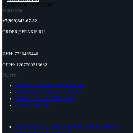
© 2022 ООО "ФРАКСИС"
Контакты
+7(999)842-67-82
ORDER@FRAXIS.RU
ИНН: 7726465440
ОГРН: 1207700213632
Услуги
РАЗРАБОТКА КОРПУСА ПРИБОРА
ПРОИЗВОДСТВЕННЫЕ УСЛУГИ
РАЗРАБОТКА ЭЛЕКТРОНИКИ
УСЛУГИ НИОКР
⠀
РАЗРАБОТКА СПЕЦИАЛЬНОЙ ЭЛЕКТРОНИКИ