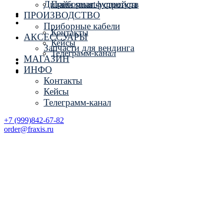
Дизайн smart-устройств
Приборная фурнитура
МАГАЗИН
ПРОИЗВОДСТВО
ИНФО
Приборные кабели
Контакты
АКСЕССУАРЫ
Кейсы
Запчасти для вендинга
Телеграмм-канал
МАГАЗИН
+7 (999)842-67-82
ИНФО
order@fraxis.ru
Контакты
Кейсы
Телеграмм-канал
+7 (999)842-67-82
order@fraxis.ru