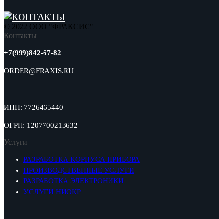
© 2022 ООО "ФРАКСИС"
Контакты
+7(999)842-67-82
ORDER@FRAXIS.RU
ИНН: 7726465440
ОГРН: 1207700213632
Услуги
РАЗРАБОТКА КОРПУСА ПРИБОРА
ПРОИЗВОДСТВЕННЫЕ УСЛУГИ
РАЗРАБОТКА ЭЛЕКТРОНИКИ
УСЛУГИ НИОКР
⠀